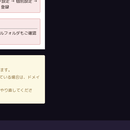
設定 → 個別設定 →
 登録
ルフォルダもご確認
ります。
ている場合は、ドメイ
らやり直してくださ