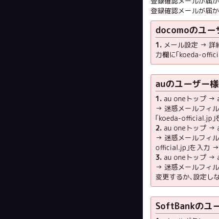
登録確認メールが届
登録確認メールが届
docomoのユ
1.
メール設定 → 詳
力欄に｢koeda-offic
auのユーザー様
1.
au oneトップ
→ 迷惑メールフィル
｢koeda-official.
2.
au oneトップ
→ 迷惑メールフィル
official.jp｣を入力
3.
au oneトップ
→ 迷惑メールフィル
変更するか､設定し
SoftBankの