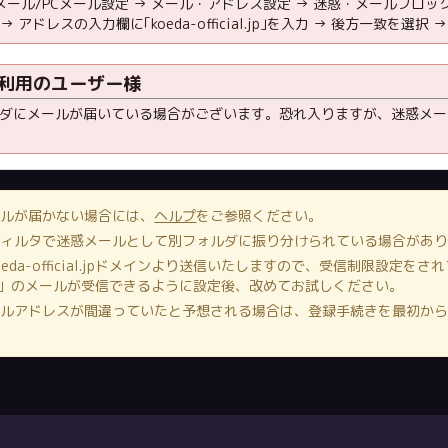
メール/PCメール設定 → メール・アドレス設定 → 迷惑・メールブロック
アドレスの入力欄に｢koeda-official.jp｣を入力 → 後方一致を選択 →
ご利用のユーザー様
ダにメールが届いている場合がございます。恐れ入りますが、迷惑メー
ールが届かない場合には、
ヘルプ
をご参照ください。
フィルタで迷惑メールとして別フォルダに振り分けられている場合があ
eda-official.jp
ドメインより送信いたしますので、受信制限設定をされ
cial.jp」のメールが受信できるように設定後、改めてお試しください。
ールアドレスが間違っていたと予想される場合は、登録手続きを最初か