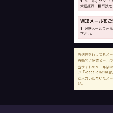
1.
メールボタン → 
受信拒否・拒否設定 → 
WEBメールを
1.
迷惑メールフォル
下さい。
再送信を行ってもメ
自動的に迷惑メール
当サイトのメールは
ko
ン「koeda-offi
ご入力いただいたメ
い。