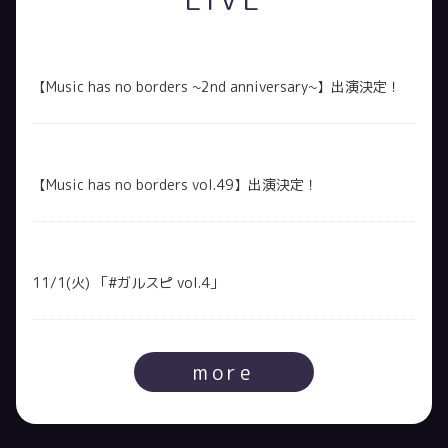
【Music has no borders ~2nd anniversary~】出演決定！
【Music has no borders vol.49】出演決定！
11/1(火) 「#ガルスピ vol.4」
more