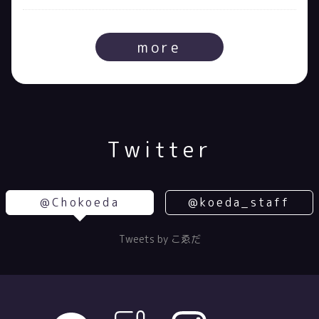
more
Twitter
@Chokoeda
@koeda_staff
Tweets by こゑだ