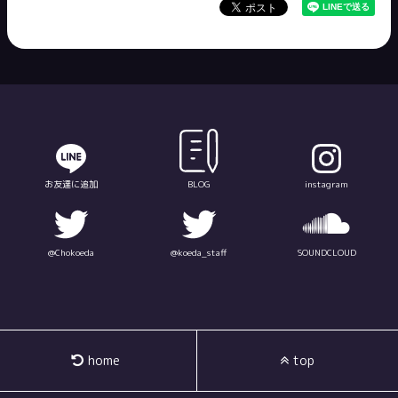
お友達に追加
BLOG
instagram
@Chokoeda
@koeda_staff
SOUNDCLOUD
home
top