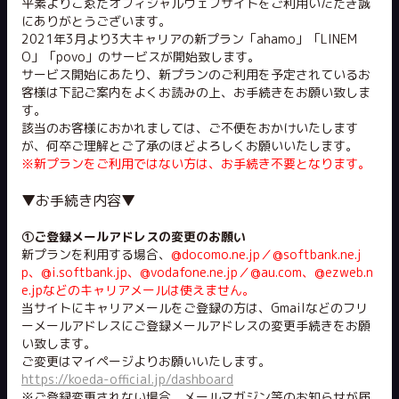
平素よりこゑだオフィシャルウェブサイトをご利用いただき誠
にありがとうございます。
2021年3月より3大キャリアの新プラン「ahamo」「LINEM
O」「povo」のサービスが開始致します。
サービス開始にあたり、新プランのご利用を予定されているお
客様は下記ご案内をよくお読みの上、お手続きをお願い致しま
す。
該当のお客様におかれましては、ご不便をおかけいたします
が、何卒ご理解とご了承のほどよろしくお願いいたします。
※新プランをご利用ではない方は、お手続き不要となります。
▼お手続き内容▼
①ご登録メールアドレスの変更のお願い
新プランを利用する場合、
@docomo.ne.jp／@softbank.ne.j
p、@i.softbank.jp、@vodafone.ne.jp／@au.com、@ezweb.n
e.jpなどのキャリアメールは使えません。
当サイトにキャリアメールをご登録の方は、Gmailなどのフリ
ーメールアドレスにご登録メールアドレスの変更手続きをお願
い致します。
ご変更はマイページよりお願いいたします。
https://koeda-official.jp/dashboard
※ご登録変更されない場合、メールマガジン等のお知らせが届