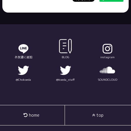
お友達に追加
BLOG
instagram
@Chokoeda
@koeda_staff
SOUNDCLOUD
home
top